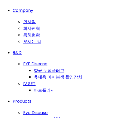
Company
인사말
회사연혁
특허현황
오시는 길
R&D
EYE Disease
향균 누점플러그
휴대용 마이봄샘 촬영장치
IV SET
바로플러시
Products
Eye Disease