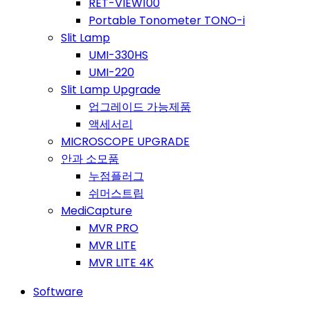
RET-VIEW100
Portable Tonometer TONO-i
Slit Lamp
UMI-330HS
UMI-220
Slit Lamp Upgrade
업그레이드 가능제품
액세서리
MICROSCOPE UPGRADE
안과 소모품
누점플러그
쉬머스트립
MediCapture
MVR PRO
MVR LITE
MVR LITE 4K
Software