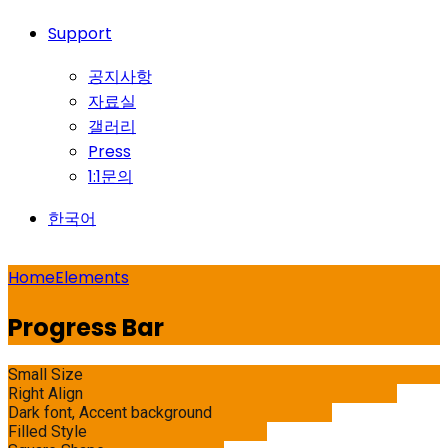
Support
공지사항
자료실
갤러리
Press
1:1문의
한국어
Home
Elements
Progress Bar
Small Size
Right Align
Dark font, Accent background
Filled Style