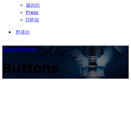
갤러리
Press
1:1문의
한국어
Home
Elements
Buttons
Filled & Small