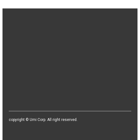
본사 / 기업부설 연구소 / 지사
본사/기업부설 연구소 : 서울시 영등포구 경인로82길 3-4, 센터플
러스 513호 / 406호
지사 : 천안시 서북구 직산읍 직산로110, 천안SB 플라자 3층 공유
오피스
TEL. 02-2164-3627 / FAX. 02-2164-3628 / E-mail.
sales@umivision.co.kr / support@umivision.co.kr
copyright © Umi Corp. All right reserved.