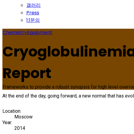
갤러리
Press
1:1문의
Chemistry
Equipment
Cryoglobulinemia 
Report
Frameworks to provide a robust synopsis for high level overview
At the end of the day, going forward, a new normal that has ev
Location:
Moscow
Year:
2014