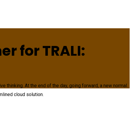
r for TRALI:
e thinking. At the end of the day, going forward, a new normal.
mlined cloud solution.