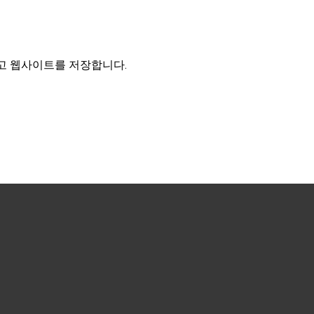
리고 웹사이트를 저장합니다.
러스 513호 / 406호
 공유오피스