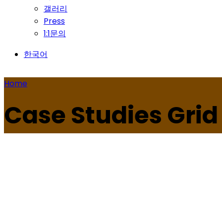
갤러리
Press
1:1문의
한국어
Home
Case Studies Grid
All
Chemistr