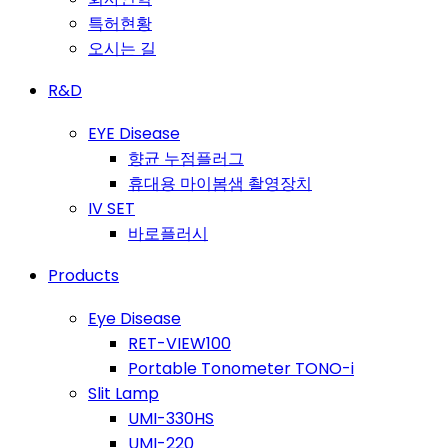
특허현황
오시는 길
R&D
EYE Disease
향균 누점플러그
휴대용 마이봄샘 촬영장치
IV SET
바로플러시
Products
Eye Disease
RET-VIEW100
Portable Tonometer TONO-i
Slit Lamp
UMI-330HS
UMI-220